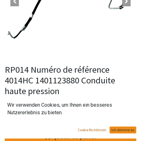
RP014 Numéro de référence
4014HC 1401123880 Conduite
haute pression
348,00
CHF
Wir verwenden Cookies, um Ihnen ein besseres
Nutzererlebnis zu bieten.
Cookie Richtlinien
Ich stimme zu
Ajouter au panier